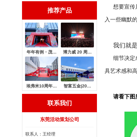
想要宣传
推荐产品
入一些幽默
我们就
年年有例・茂…
博力威 20 周…
细节决定
具艺术感和
埃弗米10周年…
智富五金|20…
请看下图
联系我们
东莞活动策划公司
联系人：王经理