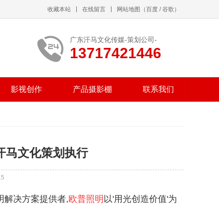
收藏本站
在线留言
网站地图
（
百度
/
谷歌
）
广东汗马文化传媒-策划公司-
13717421446
影视创作
产品摄影棚
联系我们
典汗马文化策划执行
15
明解决方案提供者,
欧普照明
以'用光创造价值'为