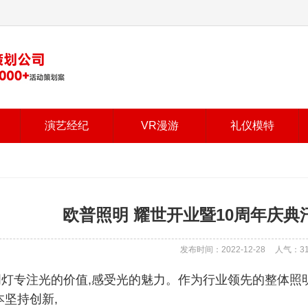
演艺经纪
VR漫游
礼仪模特
欧普照明 耀世开业暨10周年庆
发布时间：2022-12-28
人气：
3
灯专注光的价值,感受光的魅力。作为行业领先的整体照
本坚持创新,