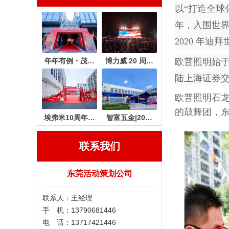
以“打造全球
年，入围世界
2020 年
年年有例・茂…
博力威 20 周…
欧普照明始于
陆上海证券交
欧普照明石龙
的鼓舞团，
埃弗米10周年…
智富五金|20…
联系我们
东莞活动策划公司
联系人：王经理
手 机：13790681446
电 话：13717421446