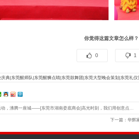
你觉得这篇文章怎么样？
0
1
庆典|东莞醒师队|东莞醒狮点睛|东莞鼓舞团|东莞大型晚会策划|东莞礼仪
活动，沸腾一座城——[东莞市湖南娄底商会]高光时刻，我们用创意点…
下一篇：
华辉