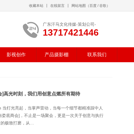
收藏本站
在线留言
网站地图
（
百度
/
谷歌
）
广东汗马文化传媒-策划公司-
13717421446
影视创作
产品摄影棚
联系我们
会]高光时刻，我们用创意点燃所有期待
vs.com 当灯光亮起，当掌声雷动，当每一个细节都精准踩中人
南娄底商会]，不止是一场聚会，更是一次关于创意与执行
置的极致打磨，从…