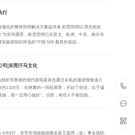
执行
业领先的整体照明解决方案提供者,欧普照明以'用光创造
企业”为宏伟愿景，欧普照明已在亚太、欧洲、中东、南非等
实验室组织评选的“中国 500 最具价值品…
公司|东莞汗马文化
电视柜等香港的现代家电家具也通过走私的通道慢慢涌入
凑的1320元，在林董的一间祖屋里，开始了创业。出于诚
就做，我一定用心做好”。当然，有些人不相信他…
vs.com 9月8日，东莞市湖南衡阳商会第五届理（监）事会就职