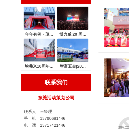
年年有例・茂…
博力威 20 周…
埃弗米10周年…
智富五金|20…
联系我们
东莞活动策划公司
联系人：王经理
手 机：13790681446
电 话：13717421446